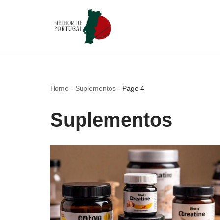
Skip
to
content
Home
-
Suplementos
-
Page 4
Suplementos